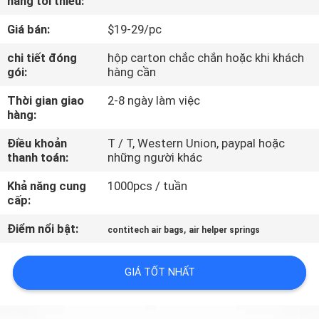
hàng tối thiểu:
QUAN
Giá bán:
$19-29/pc
NHÀ
MÁY
chi tiết đóng
hộp carton chắc chắn hoặc khi khách
gói:
hàng cần
Thời gian giao
2-8 ngày làm việc
KIỂM
hàng:
SOÁT
Điều khoản
T / T, Western Union, paypal hoặc
CHẤT
thanh toán:
những người khác
LƯỢNG
Khả năng cung
1000pcs / tuần
cấp:
LIÊN
Điểm nổi bật:
,
contitech air bags
air helper springs
HỆ
CHÚNG
GIÁ TỐT NHẤT
TÔI