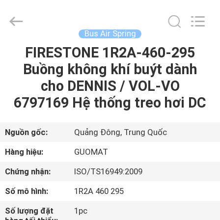
GUANGZHOU
GUOMAT
AIR
SPRING
CO.
Bus Air Spring
,
LTD.
FIRESTONE 1R2A-460-295
NHÀ
All
Rights
Reserved.
Buồng không khí buýt dành
CÁC
cho DENNIS / VOL-VO
SẢN
6797169 Hệ thống treo hơi DC
PHẨM
Nguồn gốc:
Quảng Đông, Trung Quốc
VỀ
Hàng hiệu:
GUOMAT
CHÚNG
Chứng nhận:
ISO/TS16949:2009
TÔI
Số mô hình:
1R2A 460 295
THAM
Số lượng đặt
1pc