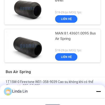
644n
$19-29/pc MOQ:1pc
LIÊN HỆ
MAN 81.43601.0095 Bus
Air Spring
$19-29/pc MOQ:1pc
LIÊN HỆ
Bus Air Spring
1T15M-0 Firestone W01-358-9039 Cao su không khí có thể
đảo ngược 905-57-085
Linda Lin
W013588646 Neway Bus Air Spring Bellows For Golden Dragon
Yutong 1T15M-2