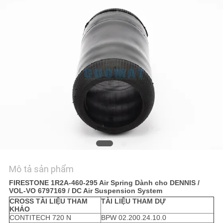
YÊU
CẦU
BÁO
GIÁ
SƠ
ĐỒ
TRANG
WEB
Mô tả sản phẩm
PRIVACY
FIRESTONE 1R2A-460-295 Air Spring Dành cho DENNIS /
VOL-VO 6797169 / DC Air Suspension System
POLICY
CROSS TÀI LIỆU THAM
TÀI LIỆU THAM DỰ
KHẢO
CONTITECH 720 N
BPW 02.200.24.10.0