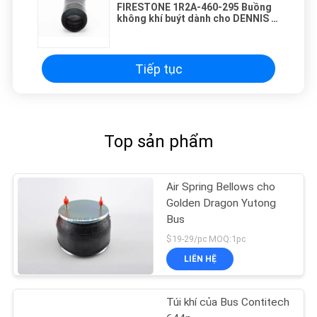
FIRESTONE 1R2A-460-295 Buồng
không khí buýt dành cho DENNIS /
VOL-VO 6797169 Hệ thống treo
hơi DC
Tiếp tục
Top sản phẩm
Air Spring Bellows cho
Golden Dragon Yutong
Bus
$19-29/pc MOQ:1pc
LIÊN HỆ
Túi khí của Bus Contitech