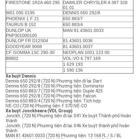
FIRESTONE 1R2A 460 295
DAIMLER CHRYSLER A 387 328
01 01
W01 095 0195
DENNIS 650 292/8
PHOENIX 1 F 21
650 883/7
TAURUS B 152
650 883/4
DUNLOP UK
MAN 81.43601.0033
PNP301000100
DUNLOP FR D12S04
81.43601.0036
GOODYEAR 9008
81.43601.0037
CF GOMMA 1SC 290-30
NEOPLAN 1001 123 00
88802
VOL-VO 6 797 169
1 629 193
1 590 136
Xe buýt Dennis
Dennis 650 292/8 (720 N) Phương tiện đi lại: Dart
Dennis 650 292/8 (720 N) Phương tiện: Dominator
Dennis 650 883/7 (720 N) Phương tiện: Duple 425
Dennis 650 292/8 (720 N) Phương tiện: Falcon
Dennis 650 883/4 (720 N) Phương tiện: Tích hợp
IVE-CO (720 N) Phương tiện: F 370 IVE-CO
Xe buýt Jonckheere (VDL Group)
Jonckh. (720 N) Phương tiện đi lại: 041 Xe buýt Thành phố Hoàn
thành
Jonckh. (720 N) Phương tiện đi lại: 046 Xe buýt thành phố hoàn
thành
MAN 81.43601.0033 (720 N) Phương tiện: 13 168 FL / S / BL