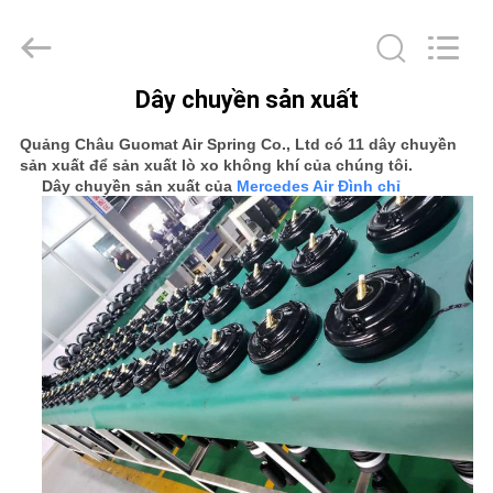
GUANGZHOU
GUOMAT
AIR
SPRING
CO.
,
Dây chuyền sản xuất
LTD.
NHÀ
All
Rights
Reserved.
Quảng Châu Guomat Air Spring Co., Ltd có 11 dây chuyền
sản xuất để sản xuất lò xo không khí của chúng tôi.
CÁC
Dây chuyền sản xuất của
Mercedes Air Đình chỉ
SẢN
PHẨM
VỀ
CHÚNG
TÔI
THAM