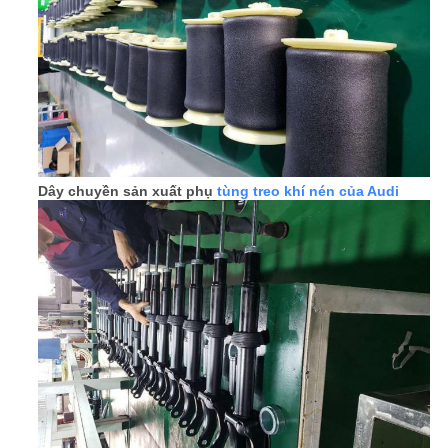
YÊU
CẦU
BÁO
GIÁ
Dây chuyền sản xuất phụ
tùng treo khí nén của Audi
SƠ
ĐỒ
TRANG
WEB
PRIVACY
POLICY