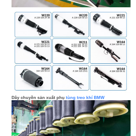
QUAN
NHÀ
MÁY
KIỂM
SOÁT
CHẤT
LƯỢNG
LIÊN
Dây chuyền sản xuất phụ
tùng treo khí BMW
HỆ
CHÚNG
TÔI