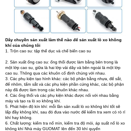
Dây chuyền sản xuất làm thế nào để sản xuất lò xo không
khí của chúng tôi
1. Trộn cao su: tập thể dục và chế biến cao su
2. Sản xuất ống cao su: ống thổi được làm bằng bên trong là
một lớp cao su, giữa là hai lớp vải dây và bên ngoài là một lớp
cao su.
Thông qua các khuôn cố định chúng với nhau.
3. Các phụ kiện tạo hình khác: các bộ phận bằng nhựa, đế sắt,
đế nhôm, tấm sắt và các phụ kiện phần cứng khác, các bộ phận
này đã được làm trong các khuôn khác nhau.
4. Các ống thổi và các phụ kiện khác được nối với nhau bằng
máy và tạo ra lò xo không khí.
5. Phát hiện độ kín khí: mỗi lần sản xuất lò xo không khí tốt sẽ
lấp đầy không khí, sau đó đưa vào nước để kiểm tra xem có rò rỉ
khí hay không.
6. Chất lượng: kiểm tra nổ mìn, kiểm tra độ mỏi, áp suất nổ lò xo
không khí Nhà máy GUOMAT lên đến 30 khí quyển