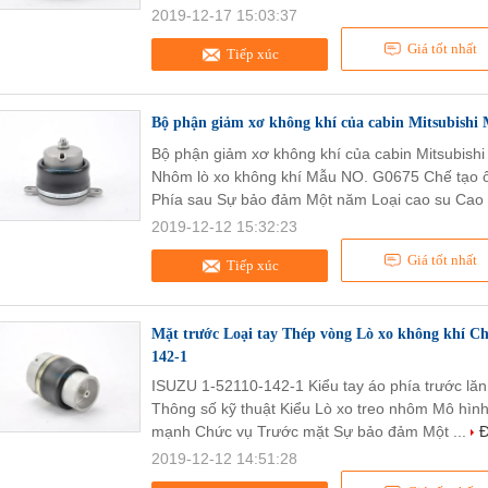
2019-12-17 15:03:37
Giá tốt nhất
Tiếp xúc
Bộ phận giảm xơ không khí của cabin Mitsubishi
Bộ phận giảm xơ không khí của cabin Mitsubish
Nhôm lò xo không khí Mẫu NO. G0675 Chế tạo ô 
Phía sau Sự bảo đảm Một năm Loại cao su Cao 
2019-12-12 15:32:23
Giá tốt nhất
Tiếp xúc
Mặt trước Loại tay Thép vòng Lò xo không khí Ch
142-1
ISUZU 1-52110-142-1 Kiểu tay áo phía trước lăn 
Thông số kỹ thuật Kiểu Lò xo treo nhôm Mô hìn
mạnh Chức vụ Trước mặt Sự bảo đảm Một ...
Đ
2019-12-12 14:51:28