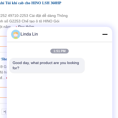
 khí Túi khí cab cho HINO LSH 360HP
252 49710-2253 Cài đặt dễ dàng Thông
hình số G2253 Chế tạo ô tô HINO Gói
t năm ...
Đọc thêm
Linda Lin
1:51 PM
ir Shocks MK493369
Good day, what product are you looking 
9 Giảm xóc không khí MK493369 Thông
for?
r Mô hình số G3369 Chế tạo ô tô Mitsubishi
đ...
Đọc thêm
>|