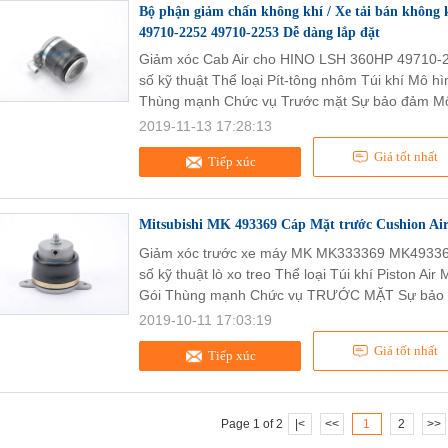
Bộ phận giảm chấn không khí / Xe tải bán không
49710-2252 49710-2253 Dễ dàng lắp đặt
Giảm xóc Cab Air cho HINO LSH 360HP 49710-2
số kỹ thuật Thể loại Pít-tông nhôm Túi khí Mô 
Thùng mạnh Chức vụ Trước mặt Sự bảo đảm Mộ
2019-11-13 17:28:13
Giá tốt nhất
Tiếp xúc
Mitsubishi MK 493369 Cáp Mặt trước Cushion A
Giảm xóc trước xe máy MK MK333369 MK49336
số kỹ thuật lò xo treo Thể loại Túi khí Piston Ai
Gói Thùng mạnh Chức vụ TRƯỚC MẶT Sự bảo 
2019-10-11 17:03:19
Giá tốt nhất
Tiếp xúc
Page 1 of 2
|<
<<
1
2
>>