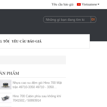
Yêu cầu báo giá
Vietnamese
G TÔI
YÊU CẦU BÁO GIÁ
ẢN PHẨM
Nhựa cao su đệm gió Hino 700 Mặt
trận 49710-3350 49710 - 3350
Sleeve Style
Hino 700 Cabin phía sau không khí
7041502／50893914