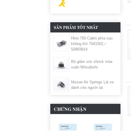
SẢN PHẨM TỐT NHẤT
Hino 700 Cabin phía sau
không khí 7041502／
50893914
Bộ giảm xóc shock mùa
xuân Mitsubishi
Nissan Air Springs Lái xe
dành cho người lái
CHỨNG NHẬN