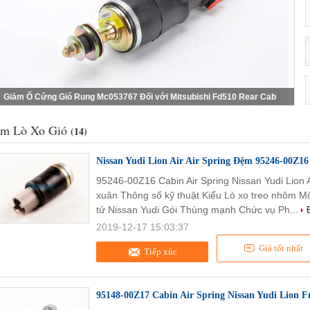
Giảm Ổ Cứng Gió Rung Mc053767 Đối với Mitsubishi Fd510 Rear Cab
m Lò Xo Gió
(14)
Nissan Yudi Lion Air Air Spring Đệm 95246-00Z16
95246-00Z16 Cabin Air Spring Nissan Yudi Lion 
xuân Thông số kỹ thuật Kiểu Lò xo treo nhôm M
tử Nissan Yudi Gói Thùng mạnh Chức vụ Ph...
2019-12-17 15:03:37
Giá tốt nhất
Tiếp xúc
95148-00Z17 Cabin Air Spring Nissan Yudi Lion F