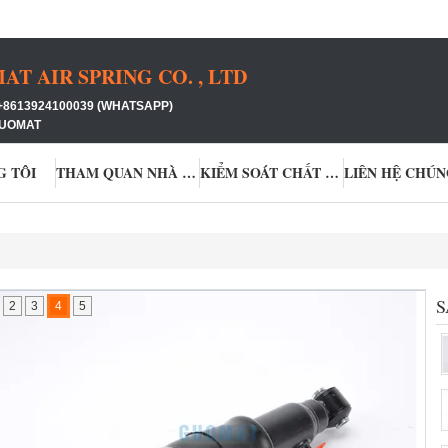
 AIR SPRING CO. , LTD
+8613924100039 (WHATSAPP)
GUOMAT
G TÔI
THAM QUAN NHÀ MÁY
KIỂM SOÁT CHẤT LƯỢNG
LIÊN HỆ CHÚN
S
2
3
4
5