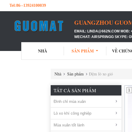
Tel:
86--13924100039
GUANGZHOU GUOMAT
EMAIL: LINDA@662N.COM MOB: 
WECHAT: AIRSPRINGG SKYPE: 
NHÀ
SẢN PHẨM
VỀ CHÚN
Nhà
Sản phẩm
Đệm lò xo gió
TẤT CẢ SẢN PHẨM
1
Đình chỉ mùa xuân
Lò xo khí công nghiệp
Mùa xuân tốt lành