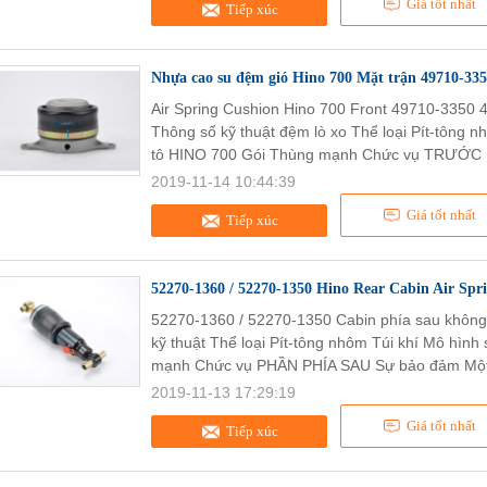
Giá tốt nhất
Tiếp xúc
Nhựa cao su đệm gió Hino 700 Mặt trận 49710-3350
Air Spring Cushion Hino 700 Front 49710-3350 
Thông số kỹ thuật đệm lò xo Thể loại Pít-tông 
tô HINO 700 Gói Thùng mạnh Chức vụ TRƯỚC 
2019-11-14 10:44:39
Giá tốt nhất
Tiếp xúc
52270-1360 / 52270-1350 Hino Rear Cabin Air Spr
52270-1360 / 52270-1350 Cabin phía sau không
kỹ thuật Thể loại Pít-tông nhôm Túi khí Mô hìn
mạnh Chức vụ PHẦN PHÍA SAU Sự bảo đảm Một
2019-11-13 17:29:19
Giá tốt nhất
Tiếp xúc