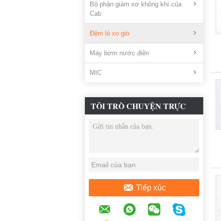
Bộ phận giảm xơ không khí của
Cab
Đệm lò xo gió
Máy bơm nước điện
MIC
TÔI TRÒ CHUYỆN TRỰC
TUYẾN BÂY GIỜ
Tiếp xúc