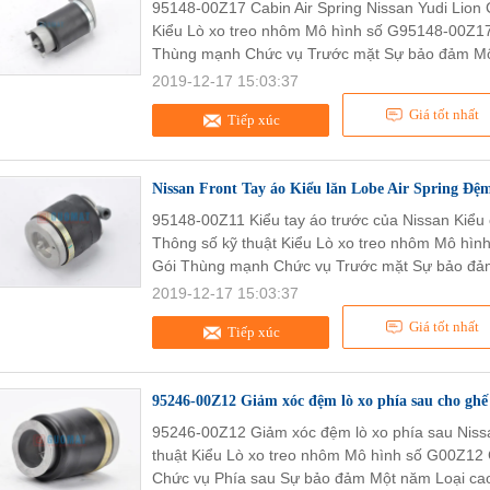
95148-00Z17 Cabin Air Spring Nissan Yudi Lion
Kiểu Lò xo treo nhôm Mô hình số G95148-00Z17 
Thùng mạnh Chức vụ Trước mặt Sự bảo đảm Mộ
2019-12-17 15:03:37
Giá tốt nhất
Tiếp xúc
Nissan Front Tay áo Kiểu lăn Lobe Air Spring Đệ
95148-00Z11 Kiểu tay áo trước của Nissan Kiểu 
Thông số kỹ thuật Kiểu Lò xo treo nhôm Mô hìn
Gói Thùng mạnh Chức vụ Trước mặt Sự bảo đả
2019-12-17 15:03:37
Giá tốt nhất
Tiếp xúc
95246-00Z12 Giảm xóc đệm lò xo phía sau cho ghế n
95246-00Z12 Giảm xóc đệm lò xo phía sau Nissan
thuật Kiểu Lò xo treo nhôm Mô hình số G00Z12
Chức vụ Phía sau Sự bảo đảm Một năm Loại cao