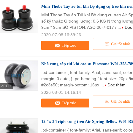
Mini Thobe Tay áo túi khí Bộ dụng cụ treo khí n
Mini Thobe Tay áo Túi khí Bộ dụng cụ treo Air S
số kỹ thuật: G trọng lượng: 0,6 KG N trọng lượn
9cm * 9cm SỐ PISTON: ASC-06-7-017 / ...
Đọc
2020-07-08 16:39:26
Giá tốt nhất
Tiếp xúc
Nhà cung cấp túi khí cao su Firestone W01-358-78
.pd-container { font-family: Arial, sans-serif; col
margin: 0 auto; } .pd-heading { font-size: 20px !im
#2c3e50; margin-bottom: 16px ...
Đọc thêm
2026-08-01 14:16:14
Giá tốt nhất
Tiếp xúc
12 "x 3 Triple cong treo Air Spring Bellow W01-R5
.pd-container { font-family: Arial, sans-serif; col