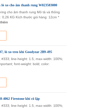
én lò xo cho âm thanh rung W023583000
pring cho âm thanh rung Mô tả và thông
g: 0,26 KG Kích thước gói hàng: 12cm *
 thêm
97, lò xo treo khí Goodyear 2B9-495
or: #333; line-height: 1.5; max-width: 100%;
portant; font-weight: bold; color:
8-4062 Firestone khí cô lập
or: #333; line-height: 1.5; max-width: 100%;