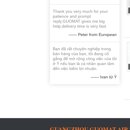
Thank you very much for your
patience and prompt
reply.GUOMAT gives me big
help,delivery time is very fast.
—— Peter from European
Bạn đã rất chuyên nghiệp trong
bán hàng của bạn, tôi đang cố
gắng để mở rộng công việc của tôi
ở Ý nếu bạn là cá nhân quan tâm
đến việc kiếm lợi nhuận.
—— Ivan từ Ý
GUANGZHOU GUOMAT AIR SP