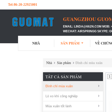
Tel:
86-20-22925001
GUANGZHOU GUOMAT
EMAIL: LINDA@662N.COM MOB: 
WECHAT: AIRSPRINGG SKYPE: 
NHÀ
SẢN PHẨM
VỀ CHÚN
Nhà
Sản phẩm
Đình chỉ mùa xuân
TẤT CẢ SẢN PHẨM
1
Đình chỉ mùa xuân
Lò xo khí công nghiệp
Mùa xuân tốt lành