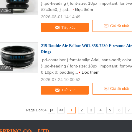
} .pd-heading { font-size: 18px !important; font-w
#2c3e50; } .pd...
Đọc thêm
2026-08-01 14:14:49
Giá tốt nhất
Tiếp xúc
215 Double Air Bellow W01-358-7230 Firestone A
Rings
.pd-container { font-family: Arial, sans-serif; col
} .pd-heading { font-size: 18px !important; font-
0 10px 0; padding...
Đọc thêm
2026-07-24 10:00:52
Giá tốt nhất
Tiếp xúc
Page 1 of 64
|<
<<
1
2
3
4
5
6
7
RING CO. , LTD