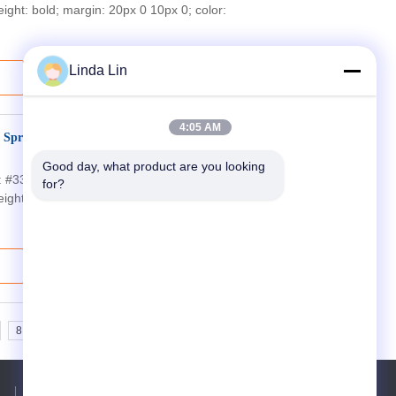
eight: bold; margin: 20px 0 10px 0; color:
Linda Lin
4:05 AM
ir Spring Ribbed Neck Aluminium Bead
Good day, what product are you looking 
or: #333; line-height: 1.4; max-width: 100%;
for?
weight: bold; color: #2c3e50; margin: 20px
8
9
10
>>
>|