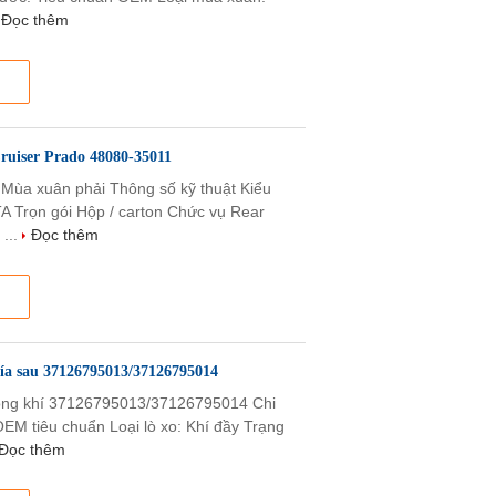
Đọc thêm
Cruiser Prado 48080-35011
 Mùa xuân phải Thông số kỹ thuật Kiểu
 Trọn gói Hộp / carton Chức vụ Rear
...
Đọc thêm
ía sau 37126795013/37126795014
hông khí 37126795013/37126795014 Chi
EM tiêu chuẩn Loại lò xo: ​​Khí đầy Trạng
Đọc thêm