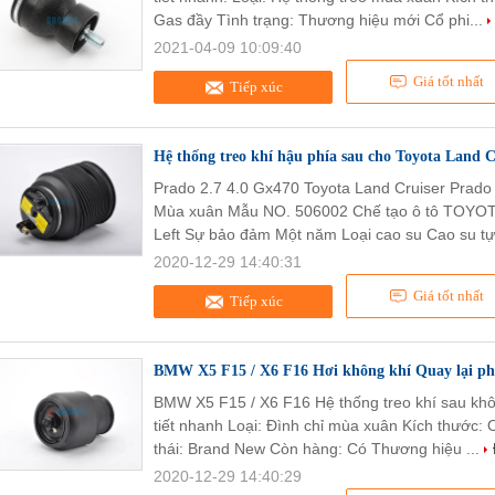
Gas đầy Tình trạng: Thương hiệu mới Cổ phi...
2021-04-09 10:09:40
Giá tốt nhất
Tiếp xúc
Hệ thống treo khí hậu phía sau cho Toyota Land 
Prado 2.7 4.0 Gx470 Toyota Land Cruiser Prado
Mùa xuân Mẫu NO. 506002 Chế tạo ô tô TOYOTA
Left Sự bảo đảm Một năm Loại cao su Cao su tự 
2020-12-29 14:40:31
Giá tốt nhất
Tiếp xúc
BMW X5 F15 / X6 F16 Hơi không khí Quay lại ph
BMW X5 F15 / X6 F16 Hệ thống treo khí sau k
tiết nhanh Loại: Đình chỉ mùa xuân Kích thước: O
thái: Brand New Còn hàng: Có Thương hiệu ...
2020-12-29 14:40:29