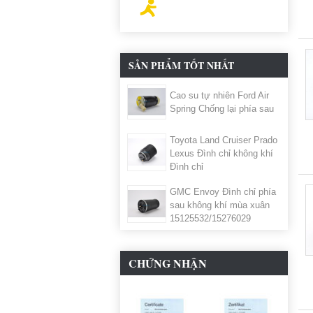
SẢN PHẨM TỐT NHẤT
Cao su tự nhiên Ford Air
Spring Chống lại phía sau
Toyota Land Cruiser Prado
Lexus Đình chỉ không khí
Đình chỉ
GMC Envoy Đình chỉ phía
sau không khí mùa xuân
15125532/15276029
CHỨNG NHẬN