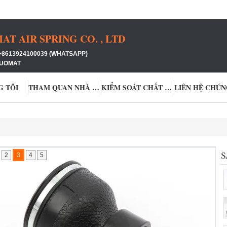
 AIR SPRING CO. , LTD
+8613924100039 (WHATSAPP)
GUOMAT
G TÔI
THAM QUAN NHÀ MÁY
KIỂM SOÁT CHẤT LƯỢNG
LIÊN HỆ CHÚN
S
2
3
4
5