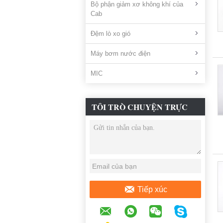
Bộ phận giảm xơ không khí của
Cab
Đệm lò xo gió
Máy bơm nước điện
MIC
TÔI TRÒ CHUYỆN TRỰC
TUYẾN BÂY GIỜ
Tiếp xúc