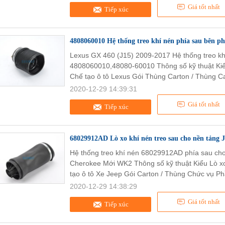
Giá tốt nhất
Tiếp xúc
4808060010 Hệ thống treo khí nén phía sau bên ph
Lexus GX 460 (J15) 2009-2017 Hệ thống treo kh
4808060010,48080-60010 Thông số kỹ thuật Ki
Chế tạo ô tô Lexus Gói Thùng Carton / Thùng C
2020-12-29 14:39:31
Giá tốt nhất
Tiếp xúc
68029912AD Lò xo khí nén treo sau cho nền tảng
Hệ thống treo khí nén 68029912AD phía sau ch
Cherokee Mới WK2 Thông số kỹ thuật Kiểu Lò
tạo ô tô Xe Jeep Gói Carton / Thùng Chức vụ Ph
2020-12-29 14:38:29
Giá tốt nhất
Tiếp xúc