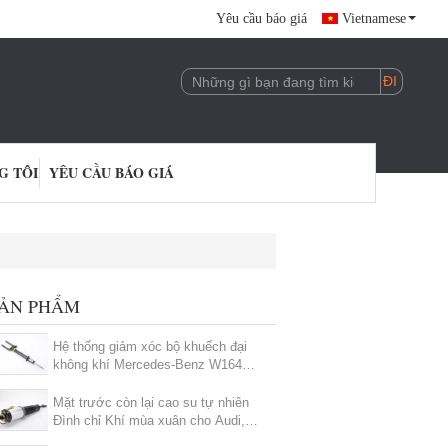
Yêu cầu báo giá
Vietnamese
G TÔI
YÊU CẦU BÁO GIÁ
ẢN PHẨM
Hệ thống giảm xóc bộ khuếch đại
không khí Mercedes-Benz W164
ML-Class 1643200130 164 320 01
30
Mặt trước còn lại cao su tự nhiên
Đình chỉ Khí mùa xuân cho Audi,
Car Air Springs