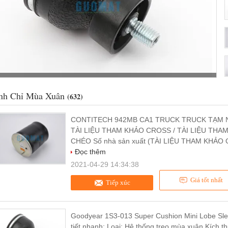
nh Chỉ Mùa Xuân
(632)
CONTITECH 942MB CA1 TRUCK TRUCK TẠM N
TÀI LIỆU THAM KHẢO CROSS / TÀI LIỆU THA
CHÉO Số nhà sản xuất (TÀI LIỆU THAM KHẢO O
Đọc thêm
2021-04-29 14:34:38
Giá tốt nhất
Tiếp xúc
Goodyear 1S3-013 Super Cushion Mini Lobe Slee
tiết nhanh: Loại: Hệ thống treo mùa xuân Kích 