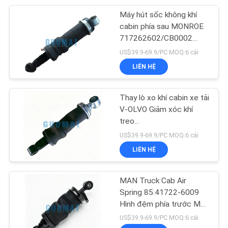
Máy hút sốc không khí
66
cabin phía sau MONROE
717262602/CB0002
Túi khí Lincoln
Truck Suspension Air
US$39.9-69.9/PC MOQ:6 cái
Spring
LIÊN HỆ
Thay lò xo khí cabin xe tải
V-OLVO Giảm xóc khí
treo
39
3172984/1629719/1629724
US$39.9-69.9/PC MOQ:6 cái
LIÊN HỆ
VW Air Shocks
MAN Truck Cab Air
Spring 85.41722-6009
Hình đệm phía trước Máy
hấp thụ sốc không khí
US$39.9-69.9/PC MOQ:6 cái