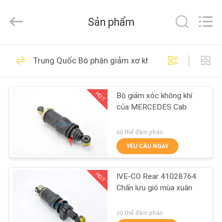
GUANGZHOU
GUOMAT
AIR
Sản phẩm
SPRING
CO.
,
LTD.
NHÀ
All
635
Rights
Trung Quốc Bộ phận giảm xơ không khí của Cab
Reserved.
Đình chỉ mùa xuân
CÁC
HOT
Bộ giảm xóc không khí
SẢN
của MERCEDES Cab
PHẨM
có thể đàm phán
VỀ
YÊU CẦU NGAY
1489
CHÚNG
Lò xo khí công
HOT
IVE-CO Rear 41028764
TÔI
Chấn lưu gió mùa xuân
nghiệp
THAM
có thể đàm phán