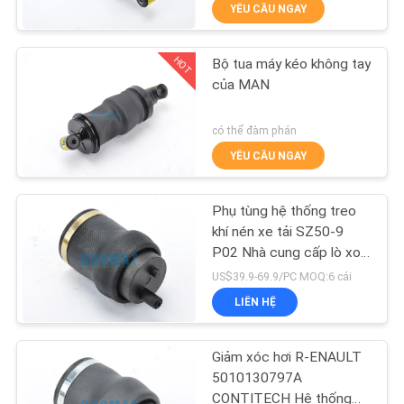
YÊU CẦU NGAY
QUAN
NHÀ
HOT
Bộ tua máy kéo không tay
MÁY
288
của MAN
Mùa xuân tốt lành
KIỂM
có thể đàm phán
YÊU CẦU NGAY
SOÁT
CHẤT
Phụ tùng hệ thống treo
LƯỢNG
khí nén xe tải SZ50-9
P02 Nhà cung cấp lò xo
177
khí cao su Contitech
US$39.9-69.9/PC MOQ:6 cái
LIÊN
5010629414
LIÊN HỆ
HỆ
Máy treo máy nén
CHÚNG
Giảm xóc hơi R-ENAULT
TÔI
5010130797A
CONTITECH Hệ thống