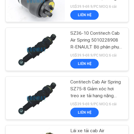
treo khí cabin xe tải
US$39.9-69.9/PC MOQ:6 cái
YÊU
SZ50-9
LIÊN HỆ
CẦU
126
BÁO
Mercedes Air
SZ36-10 Contitech Cab
GIÁ
Air Spring 5010228908
Suspension
R-ENAULT Bộ phận phụ
trợ treo xe tải
US$39.9-69.9/PC MOQ:6 cái
SƠ
LIÊN HỆ
ĐỒ
TRANG
Contitech Cab Air Spring
74
WEB
SZ75-8 Giảm xóc hơi
Phụ tùng treo hơi
treo xe tải hạng nặng
41028764 500377878
US$39.9-69.9/PC MOQ:6 cái
của BMW
PRIVACY
LIÊN HỆ
POLICY
Lái xe tải cab Air