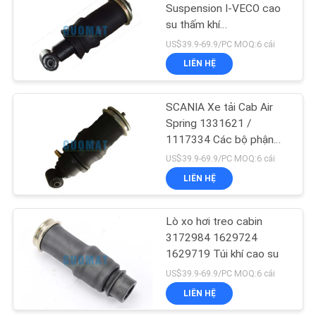
Suspension I-VECO cao
su thấm khí
94
500379698/500307338
US$39.9-69.9/PC MOQ:6 cái
LIÊN HỆ
Phụ tùng treo Audi
SCANIA Xe tải Cab Air
Spring 1331621 /
1117334 Các bộ phận
treo không khí Nhà sản
US$39.9-69.9/PC MOQ:6 cái
xuất
LIÊN HỆ
76
Land Rover Air
Lò xo hơi treo cabin
3172984 1629724
Spring
1629719 Túi khí cao su
US$39.9-69.9/PC MOQ:6 cái
LIÊN HỆ