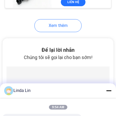
LIÊN HỆ
578
Lò xo
Xem thêm
Để lại lời nhắn
Chúng tôi sẽ gọi lại cho bạn sớm!
252
Bus Air Spring
Linda Lin
9:54 AM
194