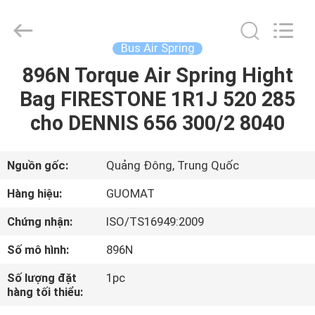
GUANGZHOU
GUOMAT
AIR
SPRING
CO.
Bus Air Spring
,
LTD.
896N Torque Air Spring Hight
NHÀ
All
Rights
Reserved.
Bag FIRESTONE 1R1J 520 285
CÁC
cho DENNIS 656 300/2 8040
SẢN
PHẨM
Nguồn gốc:
Quảng Đông, Trung Quốc
Hàng hiệu:
GUOMAT
VỀ
Chứng nhận:
ISO/TS16949:2009
CHÚNG
Số mô hình:
896N
TÔI
Số lượng đặt
1pc
hàng tối thiểu:
THAM