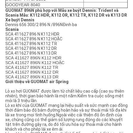
GOODYEAR 8040
GUOMAT 896N phù hợp với Mẫu xe buýt Dennis: Trident và
Scania Mẫu: K112 HDR, K112 OR, K112 TR, K112 DR và ​​K113 DR
Xe buýt Dennis
Dennis 656 300/2 896 N /
896N
Đinh ba
Scania
SCA 411627 896 N K112 HDR
SCA 411627 896 N K112 HOẶC
SCA 411627 896 N K112 TR
SCA 411627 896 N K112 DR
SCA 411627 896 N K113 DR
SCA 411627 896N K112 HDR
SCA 411627 896N K112 HOẶC
SCA 411627 896N K112 TR
SCA 411627 896N K112 DR
SCA 411627 896N K113 DR
Giới thiệu về GUOMAT air Spring
Lò xo hơi GUOMAT được làm từ chất liệu cao cấp (cao su thiên
nhiên), thời gian bảo hành là một năm.Kiểm tra cuộc sống mệt
mỏi là 3 triệu lần.
Lò xo khí của GUOMAT mang lại hiệu suất và sức mạnh cao đồng
thời đảm bảo độ bám đường hoàn hảo và sự thoải mái tối đa khi
lái xe trong mọi tình huống.Ngoài việc cải thiện độ ổn định của
xe, chúng cũng có thể giảm số lượng rung động do các khuyết
tật trên đường gây ra, do đó tối ưu hóa sự thoải mái cho hành
khách và cho phép lái xe êm ái.