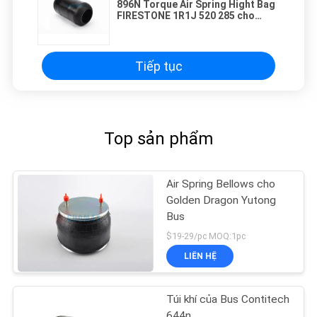
896N Torque Air Spring Hight Bag
FIRESTONE 1R1J 520 285 cho
DENNIS 656 300/2 8040
Tiếp tục
Top sản phẩm
Air Spring Bellows cho
Golden Dragon Yutong
Bus
$19-29/pc MOQ:1pc
LIÊN HỆ
Túi khí của Bus Contitech
644n