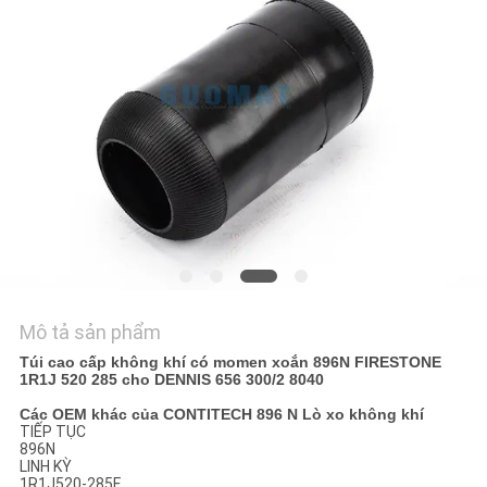
YÊU
CẦU
BÁO
GIÁ
SƠ
ĐỒ
TRANG
WEB
Mô tả sản phẩm
Túi cao cấp không khí có momen xoắn 896N FIRESTONE
1R1J 520 285 cho DENNIS 656 300/2 8040
PRIVACY
Các OEM khác của CONTITECH 896 N Lò xo không khí
POLICY
TIẾP TỤC
896N
LINH KỲ
1R1J520-285F