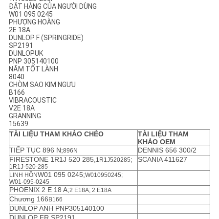
ĐẶT HÀNG CỦA NGƯỜI DÙNG
W01 095 0245
PHƯỢNG HOÀNG
2E 18A
DUNLOP F (SPRINGRIDE)
SP2191
DUNLOPUK
PNP 305140100
NĂM TỐT LÀNH
8040
CHÒM SAO KIM NGƯU
B166
VIBRACOUSTIC
V2E 18A
GRANNING
15639
TÀI LIỆU THAM KHẢO CHÉO
TÀI LIỆU THAM
KHẢO OEM
TIẾP TỤC 896 N;
DENNIS 656 300/2
896N
FIRESTONE 1R1J 520 285,
SCANIA 411627
1R1J520285;
1R1J-520-285
W01 095 0245;
LINH HỒN
W010950245;
W01-095-0245
PHOENIX 2 E 18 A;
2 E18A; 2 E18A
Chương 166
B166
DUNLOP ANH PNP305140100
DUNLOP FR SP2191