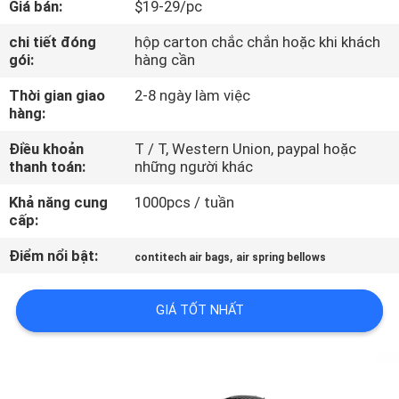
Giá bán:
$19-29/pc
QUAN
NHÀ
chi tiết đóng
hộp carton chắc chắn hoặc khi khách
gói:
hàng cần
MÁY
Thời gian giao
2-8 ngày làm việc
hàng:
KIỂM
Điều khoản
T / T, Western Union, paypal hoặc
SOÁT
thanh toán:
những người khác
CHẤT
Khả năng cung
1000pcs / tuần
LƯỢNG
cấp:
Điểm nổi bật:
,
contitech air bags
air spring bellows
LIÊN
HỆ
GIÁ TỐT NHẤT
CHÚNG
TÔI