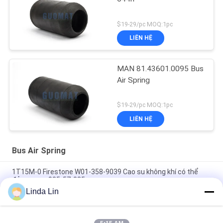
$19-29/pc MOQ:1pc
LIÊN HỆ
MAN 81.43601.0095 Bus
Air Spring
$19-29/pc MOQ:1pc
LIÊN HỆ
Bus Air Spring
1T15M-0 Firestone W01-358-9039 Cao su không khí có thể
đảo ngược 905-57-085
Linda Lin
W013588646 Neway Bus Air Spring Bellows For Golden Dragon
Yutong 1T15M-2