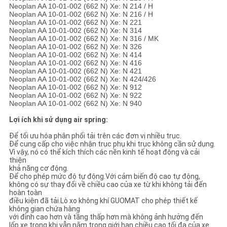
Neoplan AA 10-01-002 (662 N) Xe: N 214 / H
Neoplan AA 10-01-002 (662 N) Xe: N 216 / H
Neoplan AA 10-01-002 (662 N) Xe: N 221
Neoplan AA 10-01-002 (662 N) Xe: N 314
Neoplan AA 10-01-002 (662 N) Xe: N 316 / MK
Neoplan AA 10-01-002 (662 N) Xe: N 326
Neoplan AA 10-01-002 (662 N) Xe: N 414
Neoplan AA 10-01-002 (662 N) Xe: N 416
Neoplan AA 10-01-002 (662 N) Xe: N 421
Neoplan AA 10-01-002 (662 N) Xe: N 424/426
Neoplan AA 10-01-002 (662 N) Xe: N 912
Neoplan AA 10-01-002 (662 N) Xe: N 922
Neoplan AA 10-01-002 (662 N) Xe: N 940
Lợi ích khi sử dụng air spring:
Để tối ưu hóa phân phối tải trên các đơn vị nhiều trục.
Để cung cấp cho việc nhận trục phụ khi trục không cần sử dụng.
Vì vậy, nó có thể kích thích các nền kinh tế hoạt động và cải
thiện
khả năng cơ động.
Để cho phép mức độ tự động.Với cảm biến độ cao tự động,
không có sự thay đổi về chiều cao của xe từ khi không tải đến
hoàn toàn
điều kiện đã tải.Lò xo không khí GUOMAT cho phép thiết kế
không gian chứa hàng
với đỉnh cao hơn và tầng thấp hơn mà không ảnh hưởng đến
lốp xe trong khi vẫn nằm trong giới hạn chiều cao tối đa của xe.