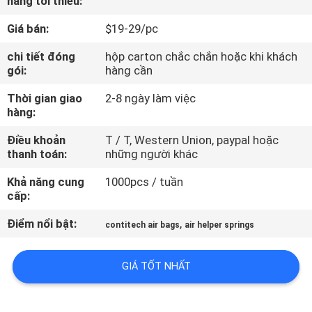
hàng tối thiểu:
QUAN
Giá bán:
$19-29/pc
NHÀ
MÁY
chi tiết đóng
hộp carton chắc chắn hoặc khi khách
gói:
hàng cần
Thời gian giao
2-8 ngày làm việc
KIỂM
hàng:
SOÁT
Điều khoản
T / T, Western Union, paypal hoặc
CHẤT
thanh toán:
những người khác
LƯỢNG
Khả năng cung
1000pcs / tuần
cấp:
LIÊN
Điểm nổi bật:
,
contitech air bags
air helper springs
HỆ
CHÚNG
GIÁ TỐT NHẤT
TÔI