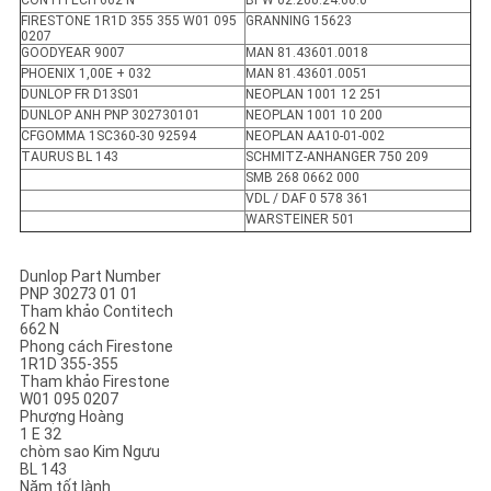
CONTITECH 662 N
BPW 02.200.24.60.0
FIRESTONE 1R1D 355 355 W01 095
GRANNING 15623
0207
GOODYEAR 9007
MAN 81.43601.0018
PHOENIX 1,00E + 032
MAN 81.43601.0051
DUNLOP FR D13S01
NEOPLAN 1001 12 251
DUNLOP ANH PNP 302730101
NEOPLAN 1001 10 200
CFGOMMA 1SC360-30 92594
NEOPLAN AA10-01-002
TAURUS BL 143
SCHMITZ-ANHANGER 750 209
SMB 268 0662 000
VDL / DAF 0 578 361
WARSTEINER 501
Dunlop Part Number
PNP 30273 01 01
Tham khảo Contitech
662 N
Phong cách Firestone
1R1D 355-355
Tham khảo Firestone
W01 095 0207
Phượng Hoàng
1 E 32
chòm sao Kim Ngưu
BL 143
Năm tốt lành