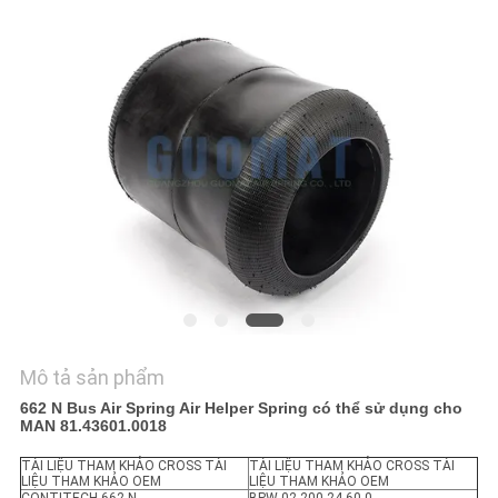
YÊU
CẦU
BÁO
GIÁ
SƠ
ĐỒ
TRANG
WEB
Mô tả sản phẩm
PRIVACY
662 N Bus Air Spring Air Helper Spring có thể sử dụng cho
MAN 81.43601.0018
POLICY
TÀI LIỆU THAM KHẢO CROSS TÀI
TÀI LIỆU THAM KHẢO CROSS TÀI
LIỆU THAM KHẢO OEM
LIỆU THAM KHẢO OEM