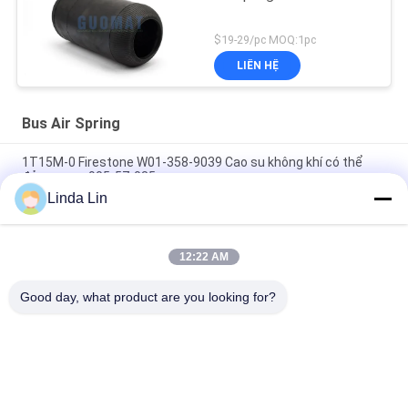
$19-29/pc MOQ:1pc
LIÊN HỆ
Bus Air Spring
1T15M-0 Firestone W01-358-9039 Cao su không khí có thể
đảo ngược 905-57-085
Linda Lin
W013588646 Neway Bus Air Spring Bellows For Golden Dragon
Yutong 1T15M-2
12:22 AM
Natural Rubber 6111300390 Bus Air Spring Cross FIRESTONE
1R2D390360 GOODYEAR 9010​​
Good day, what product are you looking for?
Danh mục phổ biến
Tất cả
các
Lò Xo Khí Công 
Đình Chỉ Mùa Xuân
Nghiệp