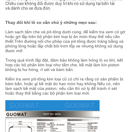
Chiều cao không đổi được duy trì khi nó sử dụng tại bến tải
và dành cho xe đưa đón.
Thay đổi khí lò xo cần chú ý những mẹo sau:
Làm sạch tấm che và pít-tông dưới cùng, để kiểm tra xem có gờ
hoặc gờ lắp trên bộ phận kim loại bị ăn mòn thay thế nếu cần
thiết.Trên đường nối cho phép của pít-tông được tráng bằng xà
phòng lỏng hoặc lắp chất bôi trơn lốp xe nhưng không sử dụng
được mỡ.
Trong quá trình lắp đặt, đảm bảo không làm hỏng lò xo khí, kết
hợp các bộ phận kim loại như tấm che, bề mặt làm kín piston
không bị hư hỏng, rỉ sét và bám bẩn.
Kiểm tra xem pít-tông kim loại cũ có chỉ ra rằng có sản phẩm bị
bám bẩn, hoặc gỉ bề mặt do hao mòn hay không.Nếu có, nên
làm sạch bề mặt của piston, nếu cần thì xử lý để tránh rỉ sét
hoặc thay thế bằng các bộ phận kim loại mới.