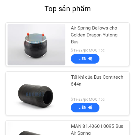
Top sản phẩm
Air Spring Bellows cho
Golden Dragon Yutong
Bus
$19-29/pc MOQ:1pc
LIÊN HỆ
Túi khí của Bus Contitech
644n
$19-29/pc MOQ:1pc
LIÊN HỆ
MAN 81.43601.0095 Bus
Air Spring