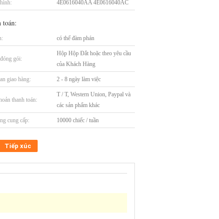
hình:
4E0616040AA 4E0616040AC
 toán:
n:
có thể đàm phán
Hộp Hộp Đắt hoặc theo yêu cầu
t đóng gói:
của Khách Hàng
an giao hàng:
2 - 8 ngày làm việc
T / T, Western Union, Paypal và
hoản thanh toán:
các sản phẩm khác
ng cung cấp:
10000 chiếc / tuần
Tiếp xúc