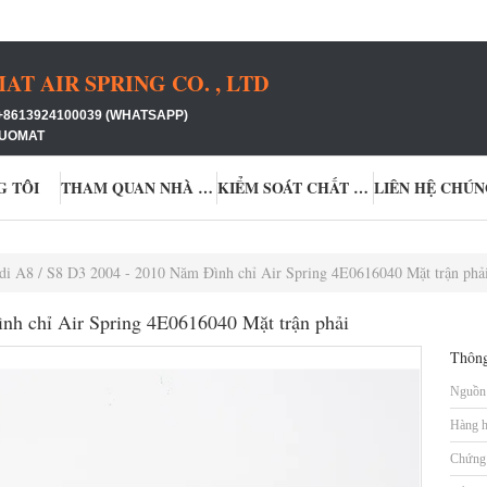
 AIR SPRING CO. , LTD
+8613924100039 (WHATSAPP)
GUOMAT
G TÔI
THAM QUAN NHÀ MÁY
KIỂM SOÁT CHẤT LƯỢNG
LIÊN HỆ CHÚN
di A8 / S8 D3 2004 - 2010 Năm Đình chỉ Air Spring 4E0616040 Mặt trận phả
nh chỉ Air Spring 4E0616040 Mặt trận phải
Thông
Nguồn 
Hàng h
Chứng 