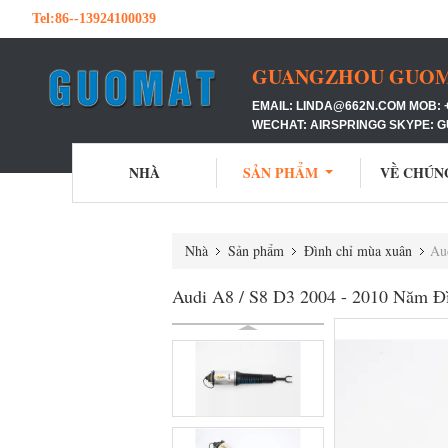
Tel:
86--13924100039
GUANGZHOU GUOMAT
EMAIL: LINDA@662N.COM MOB: 
WECHAT: AIRSPRINGG SKYPE: 
NHÀ
SẢN PHẨM
VỀ CHÚN
Nhà
Sản phẩm
Đình chỉ mùa xuân
Au
Audi A8 / S8 D3 2004 - 2010 Năm Đì