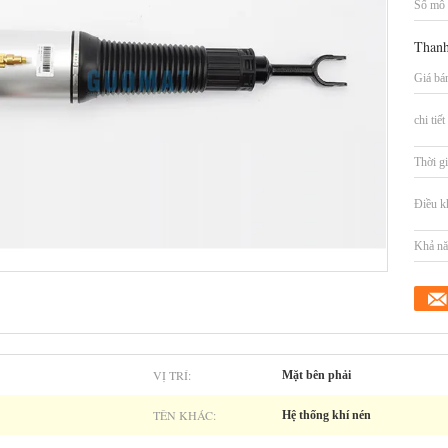
Số mô 
Thanh
Giá bá
chi tiế
Thời gi
Điều k
Khả nă
VỊ TRÍ:
Mặt bên phải
TÊN KHÁC:
Hệ thống khí nén