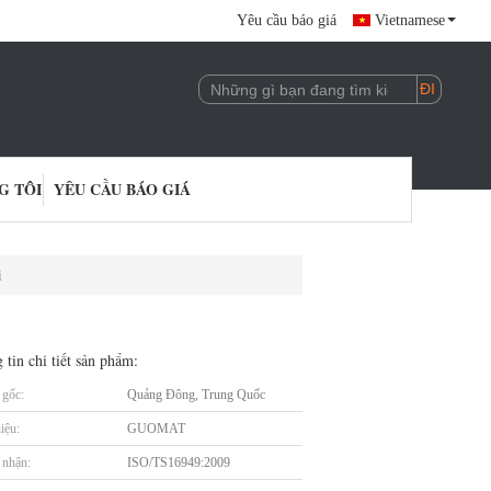
Yêu cầu báo giá
Vietnamese
G TÔI
YÊU CẦU BÁO GIÁ
i
 tin chi tiết sản phẩm:
gốc:
Quảng Đông, Trung Quốc
iệu:
GUOMAT
nhận:
ISO/TS16949:2009