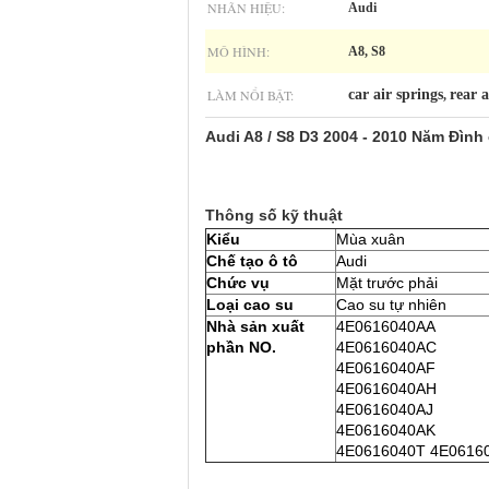
NHÃN HIỆU:
Audi
MÔ HÌNH:
A8, S8
LÀM NỔI BẬT:
car air springs
rear a
,
Audi A8 / S8 D3 2004 - 2010
Năm
Đình 
Thông số kỹ thuật
Kiểu
Mùa xuân
Chế tạo ô tô
Audi
Chức vụ
Mặt trước phải
Loại cao su
Cao su tự nhiên
Nhà sản xuất
4E0616040AA
phần NO.
4E0616040AC
4E0616040AF
4E0616040AH
4E0616040AJ
4E0616040AK
4E0616040T 4E0616