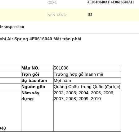
OEM:
4E0616040AF 4E0616040AH
NỀN TẢNG:
D3
ir suspension
chỉ Air Spring 4E0616040 Mặt trận phải
Mẫu NO.
501008
Trọn gói
Trường hợp gỗ mạnh mẽ
Sự bảo đảm
Một năm
Nguồn gốc
Quảng Châu Trung Quốc (đại lục)
Năm xây
2002, 2003, 2004, 2005, 2006,
dựng:
2007, 2008, 2009, 2010
040