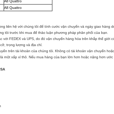
A8 Quattro
A8 Quattro
òng liên hệ với chúng tôi để tính cước vận chuyển và ngày giao hàng d
húng tôi trước khi mua để thảo luận phương pháp phân phối của bạn.
 với FEDEX và UPS, do đó vận chuyển hàng hóa trên khắp thế giới có 
cỡ, trọng lượng và địa chỉ.
yển trên tài khoản của chúng tôi.
Không có tài khoản vận chuyển hoặc
là một xấp xỉ thô.
Nếu mua hàng của bạn lớn hơn hoặc nặng hơn ước t
USA
n