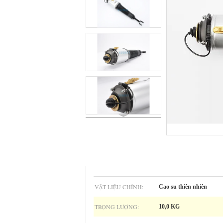
VẬT LIỆU CHÍNH:
Cao su thiên nhiên
TRỌNG LƯỢNG:
10,0 KG