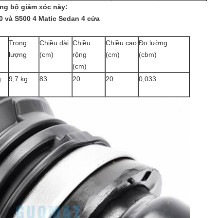
ng bộ giảm xóc này:
 và S500 4 Matic Sedan 4 cửa
Trọng
Chiều dài
Chiều
Chiều cao
Đo lường
lượng
(cm)
rộng
(cm)
(cbm)
(cm)
g
9,7 kg
83
20
20
0,033