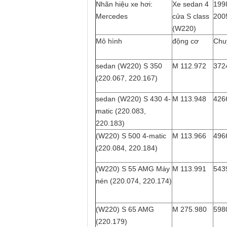
Nhãn hiệu xe hơi:
Xe sedan 4
1998
Mercedes
cửa S class
2005
(W220)
Mô hình
động cơ
Chu
sedan (W220) S 350
M 112.972
372
(220.067, 220.167)
sedan (W220) S 430 4-
M 113.948
426
matic (220.083,
220.183)
(W220) S 500 4-matic
M 113.966
496
(220.084, 220.184)
(W220) S 55 AMG Máy
M 113.991
543
nén (220.074, 220.174)
(W220) S 65 AMG
M 275.980
598
(220.179)