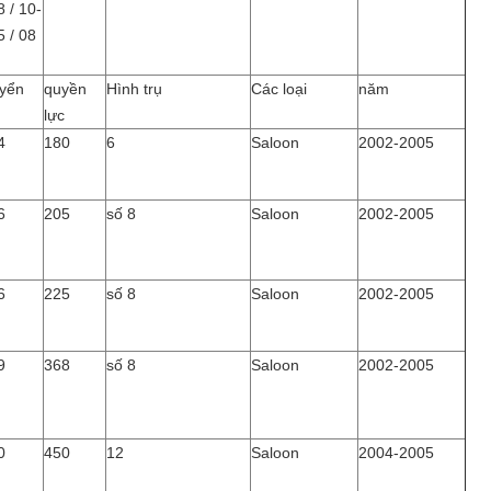
 / 10-
 / 08
yển
quyền
Hình trụ
Các loại
năm
lực
4
180
6
Saloon
2002-2005
6
205
số 8
Saloon
2002-2005
6
225
số 8
Saloon
2002-2005
9
368
số 8
Saloon
2002-2005
0
450
12
Saloon
2004-2005