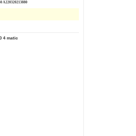
0 A220320213880
0 4 matic