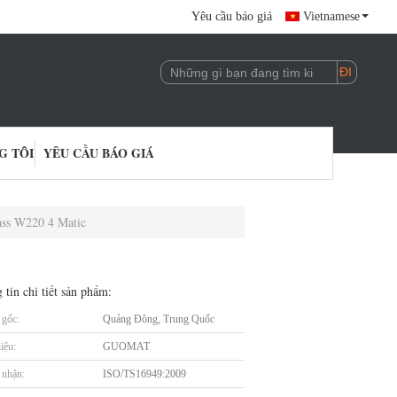
Yêu cầu báo giá
Vietnamese
G TÔI
YÊU CẦU BÁO GIÁ
ass W220 4 Matic
 tin chi tiết sản phẩm:
gốc:
Quảng Đông, Trung Quốc
iệu:
GUOMAT
nhận:
ISO/TS16949:2009