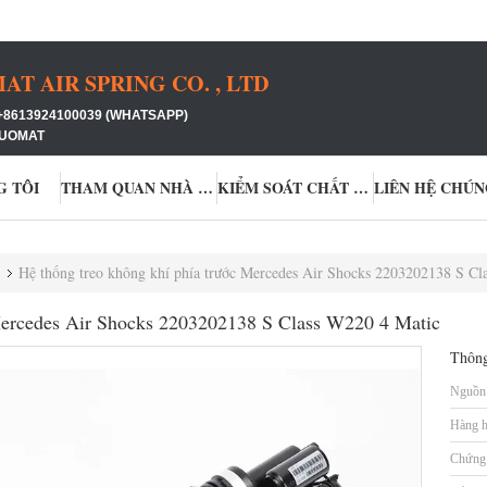
 AIR SPRING CO. , LTD
+8613924100039 (WHATSAPP)
GUOMAT
G TÔI
THAM QUAN NHÀ MÁY
KIỂM SOÁT CHẤT LƯỢNG
LIÊN HỆ CHÚN
Hệ thống treo không khí phía trước Mercedes Air Shocks 2203202138 S Cl
 Mercedes Air Shocks 2203202138 S Class W220 4 Matic
Thông
Nguồn 
Hàng h
Chứng 