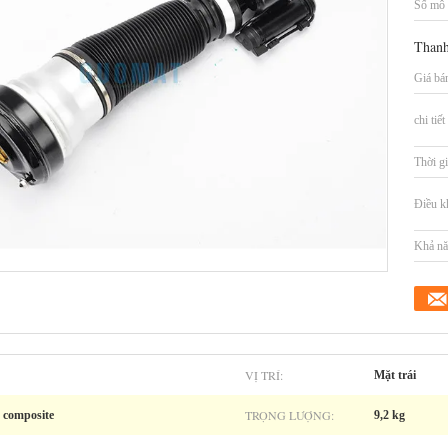
Số mô 
Thanh
Giá bá
chi tiế
Thời gi
Điều k
Khả nă
VỊ TRÍ:
Mặt trái
TRỌNG LƯỢNG:
 composite
9,2 kg