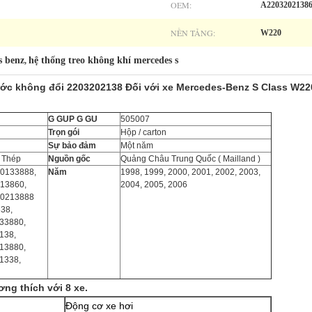
OEM:
A22032021386
NỀN TẢNG:
W220
s benz
hệ thống treo không khí mercedes s
,
ước không đổi 2203202138 Đối với xe Mercedes-Benz S Class W22
G GUP G GU
505007
Trọn gói
Hộp / carton
Sự bảo đảm
Một năm
 Thép
Nguồn gốc
Quảng Châu Trung Quốc (
Mailland
)
0133888,
Năm
1998, 1999, 2000, 2001, 2002, 2003,
13860,
2004, 2005, 2006
20213888
38,
33880,
138,
13880,
1338,
ng thích với 8 xe.
Động cơ xe hơi