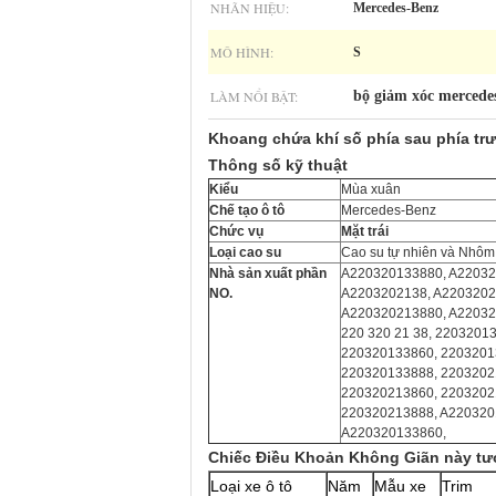
NHÃN HIỆU:
Mercedes-Benz
MÔ HÌNH:
S
LÀM NỔI BẬT:
bộ giảm xóc mercede
Khoang chứa khí số phía sau phía tr
Thông số kỹ thuật
Kiểu
Mùa xuân
Chế tạo ô tô
Mercedes-Benz
Chức vụ
Mặt trái
Loại cao su
Cao su tự nhiên và Nhôm
Nhà sản xuất phần
A220320133880, A22032
NO.
A2203202138, A2203202
A220320213880, A2203
220 320 21 38, 22032013
220320133860, 2203201
220320133888, 2203202
220320213860, 2203202
220320213888, A220320
A220320133860,
Chiếc Điều Khoản Không Giãn này tươ
Loại xe ô tô
Năm
Mẫu xe
Trim