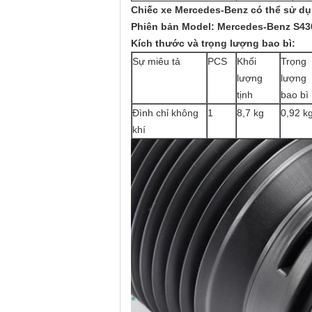
Chiếc
xe Mercedes-Benz
có thể sử dụ
Phiên bản Model: Mercedes-Benz S430
Kích thước và trọng lượng bao bì:
Sự miêu tả
PCS
Khối
Trọng
lượng
lượng
tịnh
bao bì
Đình chỉ không
1
8,7 kg
0,92 k
khí