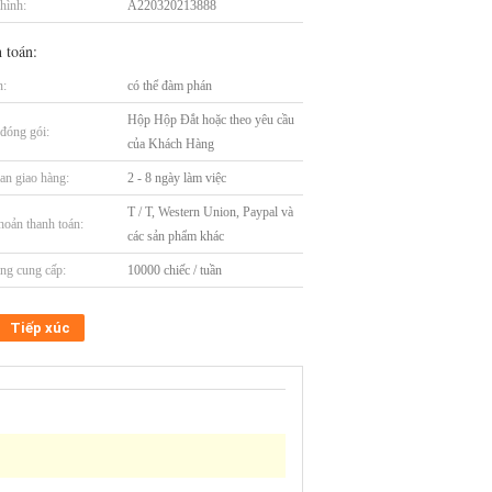
hình:
A220320213888
 toán:
n:
có thể đàm phán
Hộp Hộp Đắt hoặc theo yêu cầu
t đóng gói:
của Khách Hàng
an giao hàng:
2 - 8 ngày làm việc
T / T, Western Union, Paypal và
hoản thanh toán:
các sản phẩm khác
ng cung cấp:
10000 chiếc / tuần
Tiếp xúc