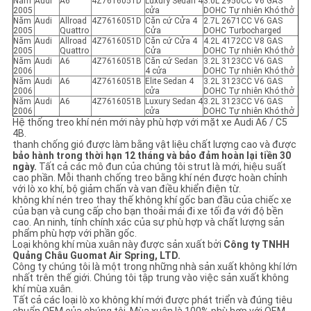
Năm
Audi
A6
4Z7616051D
Luxury Sedan 4
3.0L 2950CC V6 GAS
2005
cửa
DOHC Tự nhiên Khó thở
Năm
Audi
Allroad
4Z7616051D
Căn cứ Cửa 4
2.7L 2671CC V6 GAS
2005
Quattro
Cửa
DOHC Turbocharged
Năm
Audi
Allroad
4Z7616051D
Căn cứ Cửa 4
4.2L 4172CC V8 GAS
2005
Quattro
Cửa
DOHC Tự nhiên Khó thở
Năm
Audi
A6
4Z7616051B
Căn cứ Sedan
3.2L 3123CC V6 GAS
2006
4 cửa
DOHC Tự nhiên Khó thở
Năm
Audi
A6
4Z7616051B
Elite Sedan 4
3.2L 3123CC V6 GAS
2006
cửa
DOHC Tự nhiên Khó thở
Năm
Audi
A6
4Z7616051B
Luxury Sedan 4
3.2L 3123CC V6 GAS
2006
cửa
DOHC Tự nhiên Khó thở
Hệ thống treo khí nén mới này phù hợp với mặt xe Audi A6 / C5
4B.
thanh chống gió được làm bằng vật liệu chất lượng cao và được
bảo hành trong thời hạn 12 tháng và bảo đảm hoàn lại tiền 30
ngày.
Tất cả các mô đun của chúng tôi strut là mới, hiệu suất
cao phần. Mỗi thanh chống treo bằng khí nén được hoàn chỉnh
với lò xo khí, bộ giảm chấn và van điều khiển điện từ.
không khí nén treo thay thế không khí gốc ban đầu của chiếc xe
của bạn và cung cấp cho bạn thoải mái đi xe tối đa với độ bền
cao. An ninh, tính chính xác của sự phù hợp và chất lượng sản
phẩm phù hợp với phần gốc.
Loại không khí mùa xuân này được sản xuất bởi
Công ty TNHH
Quảng Châu Guomat Air Spring, LTD.
Công ty chúng tôi là một trong những nhà sản xuất không khí lớn
nhất trên thế giới. Chúng tôi tập trung vào việc sản xuất không
khí mùa xuân.
Tất cả các loại lò xo không khí mới được phát triển và đúng tiêu