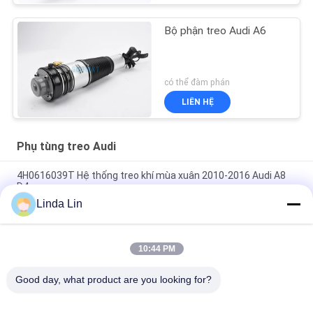
Bộ phận treo Audi A6
có thể đàm phán
LIÊN HỆ
Phụ tùng treo Audi
4H0616039T Hệ thống treo khí mùa xuân 2010-2016 Audi A8
D4
Linda Lin
4Z7616051A Rear Left Air Suspension Strut / Audi Allroad Air
Suspension Replacement
10:44 PM
Audi treo không khí 4Z7616051D 4Z7616051B A6 / C5 4b
Quattro Allroad Mặt trước
Good day, what product are you looking for?
Danh mục phổ biến
Tất cả