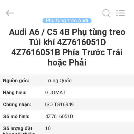
GUANGZHOU
GUOMAT
AIR
SPRING
CO.
Phụ tùng treo Audi
,
LTD.
Audi A6 / C5 4B Phụ tùng treo
NHÀ
All
Rights
Reserved.
Túi khí 4Z7616051D
CÁC
4Z7616051B Phía Trước Trái
SẢN
hoặc Phải
PHẨM
Nguồn gốc:
Trung Quốc
VỀ
Hàng hiệu:
GUOMAT
CHÚNG
Chứng nhận:
ISO.TS16949
TÔI
Số mô hình:
4Z7616051D
THAM
Số lượng đặt
10