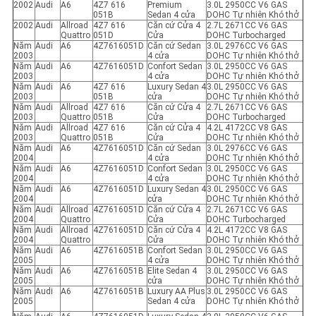
2002
Audi
A6
4Z7 616
Premium
3.0L 2950CC V6 GAS
051B
Sedan 4 cửa
DOHC Tự nhiên Khó thở
2002
Audi
Allroad
4Z7 616
Căn cứ Cửa 4
2.7L 2671CC V6 GAS
Quattro
051D
Cửa
DOHC Turbocharged
Năm
Audi
A6
4Z7616051D
Căn cứ Sedan
3.0L 2976CC V6 GAS
2003
4 cửa
DOHC Tự nhiên Khó thở
Năm
Audi
A6
4Z7616051D
Confort Sedan
3.0L 2950CC V6 GAS
2003
4 cửa
DOHC Tự nhiên Khó thở
Năm
Audi
A6
4Z7 616
Luxury Sedan 4
3.0L 2950CC V6 GAS
2003
051B
cửa
DOHC Tự nhiên Khó thở
Năm
Audi
Allroad
4Z7 616
Căn cứ Cửa 4
2.7L 2671CC V6 GAS
2003
Quattro
051B
Cửa
DOHC Turbocharged
Năm
Audi
Allroad
4Z7 616
Căn cứ Cửa 4
4.2L 4172CC V8 GAS
2003
Quattro
051B
Cửa
DOHC Tự nhiên Khó thở
Năm
Audi
A6
4Z7616051D
Căn cứ Sedan
3.0L 2976CC V6 GAS
2004
4 cửa
DOHC Tự nhiên Khó thở
Năm
Audi
A6
4Z7616051D
Confort Sedan
3.0L 2950CC V6 GAS
2004
4 cửa
DOHC Tự nhiên Khó thở
Năm
Audi
A6
4Z7616051D
Luxury Sedan 4
3.0L 2950CC V6 GAS
2004
cửa
DOHC Tự nhiên Khó thở
Năm
Audi
Allroad
4Z7616051D
Căn cứ Cửa 4
2.7L 2671CC V6 GAS
2004
Quattro
Cửa
DOHC Turbocharged
Năm
Audi
Allroad
4Z7616051D
Căn cứ Cửa 4
4.2L 4172CC V8 GAS
2004
Quattro
Cửa
DOHC Tự nhiên Khó thở
Năm
Audi
A6
4Z7616051B
Confort Sedan
3.0L 2950CC V6 GAS
2005
4 cửa
DOHC Tự nhiên Khó thở
Năm
Audi
A6
4Z7616051B
Elite Sedan 4
3.0L 2950CC V6 GAS
2005
cửa
DOHC Tự nhiên Khó thở
Năm
Audi
A6
4Z7616051B
Luxury AA Plus
3.0L 2950CC V6 GAS
2005
Sedan 4 cửa
DOHC Tự nhiên Khó thở