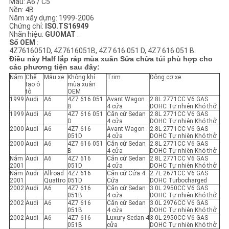
Mẫu: A6 / C5
Nền: 4B
Năm xây dựng: 1999-2006
Chứng chỉ:
ISO.TS16949
Nhãn hiệu:
GUOMAT
.
Số OEM
:
4Z7616051D, 4Z7616051B, 4Z7 616 051 D, 4Z7 616 051 B.
Điều này Half lắp ráp mùa xuân Sửa chữa túi phù hợp cho
các phương tiện sau đây:
Năm
Chế
Mẫu xe
Không khí
Trim
Động cơ xe
tạo ô
mùa xuân
tô
OEM
1999
Audi
A6
4Z7 616 051
Avant Wagon
2.8L 2771CC V6 GAS
B
4 cửa
DOHC Tự nhiên Khó thở
1999
Audi
A6
4Z7 616 051
Căn cứ Sedan
2.8L 2771CC V6 GAS
D
4 cửa
DOHC Tự nhiên Khó thở
2000
Audi
A6
4Z7 616
Avant Wagon
2.8L 2771CC V6 GAS
051D
4 cửa
DOHC Tự nhiên Khó thở
2000
Audi
A6
4Z7 616 051
Căn cứ Sedan
2.8L 2771CC V6 GAS
B
4 cửa
DOHC Tự nhiên Khó thở
Năm
Audi
A6
4Z7 616
Căn cứ Sedan
2.8L 2771CC V6 GAS
2001
051D
4 cửa
DOHC Tự nhiên Khó thở
Năm
Audi
Allroad
4Z7 616
Căn cứ Cửa 4
2.7L 2671CC V6 GAS
2001
Quattro
051D
Cửa
DOHC Turbocharged
2002
Audi
A6
4Z7 616
Căn cứ Sedan
3.0L 2950CC V6 GAS
051B
4 cửa
DOHC Tự nhiên Khó thở
2002
Audi
A6
4Z7 616
Căn cứ Sedan
3.0L 2976CC V6 GAS
051B
4 cửa
DOHC Tự nhiên Khó thở
2002
Audi
A6
4Z7 616
Luxury Sedan 4
3.0L 2950CC V6 GAS
051B
cửa
DOHC Tự nhiên Khó thở