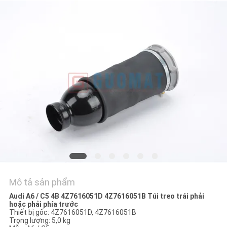
YÊU
CẦU
BÁO
GIÁ
SƠ
ĐỒ
TRANG
WEB
Mô tả sản phẩm
PRIVACY
Audi A6 / C5 4B 4Z7616051D 4Z7616051B Túi treo trái phải
POLICY
hoặc phải phía trước
Thiết bị gốc: 4Z7616051D, 4Z7616051B
Trọng lượng: 5,0 kg