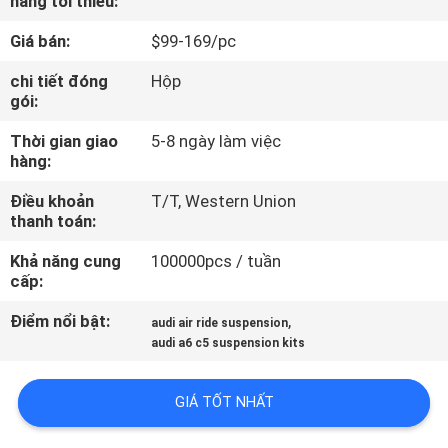
hàng tối thiểu:
QUAN
Giá bán:
$99-169/pc
NHÀ
MÁY
chi tiết đóng
Hộp
gói:
Thời gian giao
5-8 ngày làm việc
KIỂM
hàng:
SOÁT
Điều khoản
T/T, Western Union
CHẤT
thanh toán:
LƯỢNG
Khả năng cung
100000pcs / tuần
cấp:
LIÊN
Điểm nổi bật:
,
audi air ride suspension
HỆ
audi a6 c5 suspension kits
CHÚNG
GIÁ TỐT NHẤT
TÔI