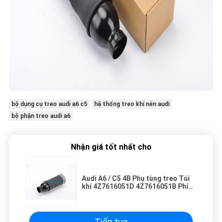
bộ dụng cụ treo audi a6 c5
hệ thống treo khí nén audi
bộ phận treo audi a6
Nhận giá tốt nhất cho
Audi A6 / C5 4B Phụ tùng treo Túi
khí 4Z7616051D 4Z7616051B Phía
Trước Trái hoặc Phải
Tiếp tục