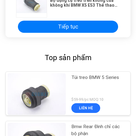
Bộ dụng cụ treo trên không của
không khí BMW X5 E53 Thể thao
37126750356 Ngắt phải phía sau
Tiếp tục
Top sản phẩm
Túi treo BMW 5 Series
$59-99/pc MOQ:10
LIÊN HỆ
Bmw Rear Đình chỉ các
bộ phận