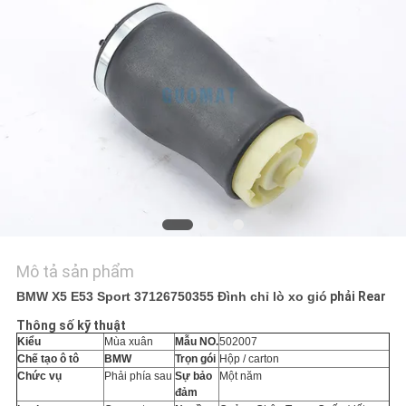
YÊU
CẦU
BÁO
GIÁ
SƠ
ĐỒ
TRANG
WEB
Mô tả sản phẩm
BMW X5 E53 Sport 37126750355 Đình chỉ lò xo gió
phải Rear
PRIVACY
Thông số kỹ thuật
Kiểu
Mùa xuân
Mẫu NO.
502007
POLICY
Chế tạo ô tô
BMW
Trọn gói
Hộp / carton
Chức vụ
Phải phía sau
Sự bảo
Một năm
đảm