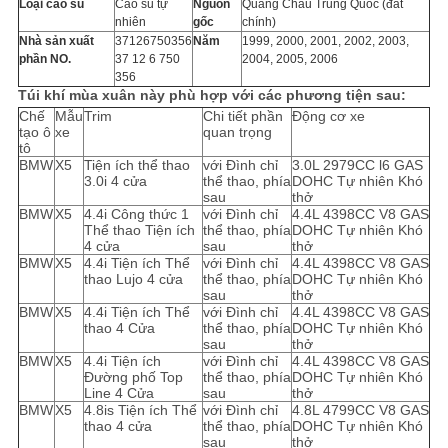
Loại cao su
Cao su tự
Nguồn
Quảng Châu Trung Quốc (đất
nhiên
gốc
chính)
Nhà sản xuất
37126750356
Năm
1999, 2000, 2001, 2002, 2003,
phần NO.
37 12 6 750
2004, 2005, 2006
356
Túi khí mùa xuân này phù hợp với các phương tiện sau:
Chế
Mẫu
Trim
Chi tiết phần
Động cơ xe
tạo ô
xe
quan trọng
tô
BMW
X5
Tiện ích thể thao
với Đình chỉ
3.0L 2979CC l6 GAS
3.0i 4 cửa
thể thao, phía
DOHC Tự nhiên Khó
sau
thở
BMW
X5
4.4i Công thức 1
với Đình chỉ
4.4L 4398CC V8 GAS
Thể thao Tiện ích
thể thao, phía
DOHC Tự nhiên Khó
4 cửa
sau
thở
BMW
X5
4.4i Tiện ích Thể
với Đình chỉ
4.4L 4398CC V8 GAS
thao Lujo 4 cửa
thể thao, phía
DOHC Tự nhiên Khó
sau
thở
BMW
X5
4.4i Tiện ích Thể
với Đình chỉ
4.4L 4398CC V8 GAS
thao 4 Cửa
thể thao, phía
DOHC Tự nhiên Khó
sau
thở
BMW
X5
4.4i Tiện ích
với Đình chỉ
4.4L 4398CC V8 GAS
Đường phố Top
thể thao, phía
DOHC Tự nhiên Khó
Line 4 Cửa
sau
thở
BMW
X5
4.8is Tiện ích Thể
với Đình chỉ
4.8L 4799CC V8 GAS
thao 4 cửa
thể thao, phía
DOHC Tự nhiên Khó
sau
thở