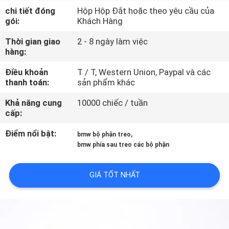
QUAN
chi tiết đóng
Hộp Hộp Đắt hoặc theo yêu cầu của
gói:
Khách Hàng
NHÀ
MÁY
Thời gian giao
2 - 8 ngày làm việc
hàng:
Điều khoản
T / T, Western Union, Paypal và các
KIỂM
thanh toán:
sản phẩm khác
SOÁT
Khả năng cung
10000 chiếc / tuần
CHẤT
cấp:
LƯỢNG
Điểm nổi bật:
,
bmw bộ phận treo
bmw phía sau treo các bộ phận
LIÊN
GIÁ TỐT NHẤT
HỆ
CHÚNG
TÔI