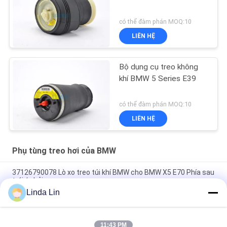
có thể đàm phán MOQ:10
LIÊN HỆ
Bộ dụng cụ treo không
khí BMW 5 Series E39
có thể đàm phán MOQ:10
LIÊN HỆ
Phụ tùng treo hơi của BMW
37126790078 Lò xo treo túi khí BMW cho BMW X5 E70 Phía sau
trái / phải
Linda Lin
2009-2015 F04 , F02 Chassis Rear One Pair Air Spring Strut
37106791676 / 37126791675
11:43 PM