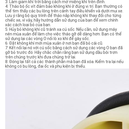
3: Làm giảm khí trời bằng cách mở miệng khí trên đỉnh.
4: Tháo bộ ốc vít đảm bảo không khí ở đúng vị trí. Bạn thường có
thể tìm thấy các bu lông trên cánh tay điều khiển và dưới mui xe.
Lưu ý rằng bộ quy trình để tháo nắp không khí thay đổi cho từng
chiếc xe, vì vậy, hãy hướng dẫn sử dụng của bạn để xem chính
xác cách loại bỏ của bạn.
5: Hủy bỏ không khí cũ tránh xa cú sốc. Nếu cần, sử dụng máy
nén mùa xuân để làm cho việc tháo gỡ dễ dàng hơn. Bạn có thể
sử dụng lại các vòng O nối lò xo khí để gây sốc.
6: Đặt không khí mới mùa xuân ở nơi bạn đã bỏ cái cũ.
7: Kết nối lại nó với cú sốc bằng cách sử dụng các vòng O bạn đã
gỡ bỏ trước đó. Hãy chắc chắn rằng bạn sử dụng dầu bôi trơn
trên chúng trước khi đưa chúng trở lại.
8: Đóng lại tất cả các thành phần mà bạn đã xóa. Kiểm tra lại nếu
không có bu lông, đai ốc và phụ kiện bị thiếu.