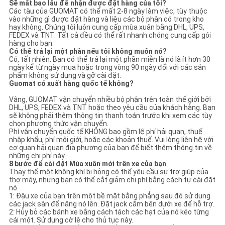
Sẽ mất bao lâu để nhận được đặt hàng của tôi?
Các tàu của GUOMAT có thể mất 2-8 ngày làm việc, tùy thuộc
vào những gì được đặt hàng và liệu các bộ phận có trong kho
hay không. Chúng tôi luôn cung cấp mùa xuân bằng DHL, UPS,
FEDEX và TNT. Tất cả đều có thể rất nhanh chóng cung cấp gói
hàng cho bạn.
Có thể trả lại một phần nếu tôi không muốn nó?
Có, tất nhiên. Bạn có thể trả lại một phần miễn là nó là ít hơn 30
ngày kể từ ngày mua hoặc trong vòng 90 ngày đối với các sản
phẩm không sử dụng và gỡ cài đặt.
Guomat có xuất hàng quốc tế không?
Vâng, GUOMAT vận chuyển nhiều bộ phận trên toàn thế giới bởi
DHL, UPS, FEDEX và TNT hoặc theo yêu cầu của khách hàng. Bạn
sẽ không phải thêm thông tin thanh toán trước khi xem các tùy
chọn phương thức vận chuyển.
Phí vận chuyển quốc tế KHÔNG bao gồm lệ phí hải quan, thuế
nhập khẩu, phí môi giới, hoặc các khoản thuế. Vui lòng liên hệ với
cơ quan hải quan địa phương của bạn để biết thêm thông tin về
những chi phí này.
8 bước để cài đặt Mùa xuân mới trên xe của bạn
Thay thế một không khí bị hỏng có thể yêu cầu sự trợ giúp của
thợ máy, nhưng bạn có thể cắt giảm chi phí bằng cách tự cài đặt
nó.
1: Đậu xe của bạn trên một bề mặt bằng phẳng sau đó sử dụng
các jack sàn để nâng nó lên. Đặt jack cắm bên dưới xe để hỗ trợ.
2: Hủy bỏ các bánh xe bằng cách tách các hạt của nó kéo từng
cái một. Sử dụng cờ lê cho thủ tục này.