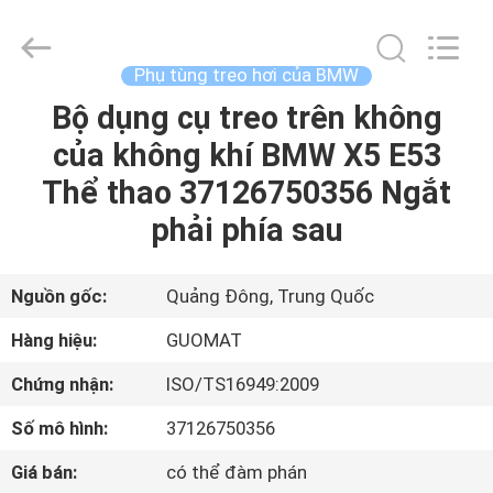
GUANGZHOU
GUOMAT
AIR
SPRING
CO.
Phụ tùng treo hơi của BMW
,
LTD.
Bộ dụng cụ treo trên không
NHÀ
All
Rights
Reserved.
của không khí BMW X5 E53
CÁC
Thể thao 37126750356 Ngắt
SẢN
phải phía sau
PHẨM
Nguồn gốc:
Quảng Đông, Trung Quốc
VỀ
Hàng hiệu:
GUOMAT
CHÚNG
Chứng nhận:
ISO/TS16949:2009
TÔI
Số mô hình:
37126750356
THAM
Giá bán:
có thể đàm phán