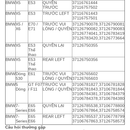
BMW
X5
E53
QUYỀN
37116761444
TRƯỚC
37116757502
BMW
X5
E53
TRƯỚC LEFT
37116761443
37116757501
BMW
X5 /
E70 /
TRƯỚC VUI
37126790078,37126790081
X6
E71
LÒNG / QUYỀN
37126790082,37126790083
37126774041,37126783419
37126783420,37126773664
BMW
X5
E53
QUYỀN LẠI
37126750355
Thể
thao
BMW
X5
E53
REAR LEFT
37126750356
Thể
thao
BMW
Dòng
E61
TRƯỚC VUI
37126765602
530
LÒNG / QUYỀN
37126765603
BMW
5
GT F07
TRƯỚC VUI
37106781827,37106781828
Dòng
/ F11
LÒNG / QUYỀN
37106781843,37106781844
37106784381,37106784379
37106784378,37106784380
BMW
7-
E65
QUYỀN LẠI
37126785538,37106778800
Series
E66
37106767864,37126758574
BMW
7-
E65
REAR LEFT
37126785537,37106778799
Series
E66
37106767863,37126758573
Câu hỏi thường gặp