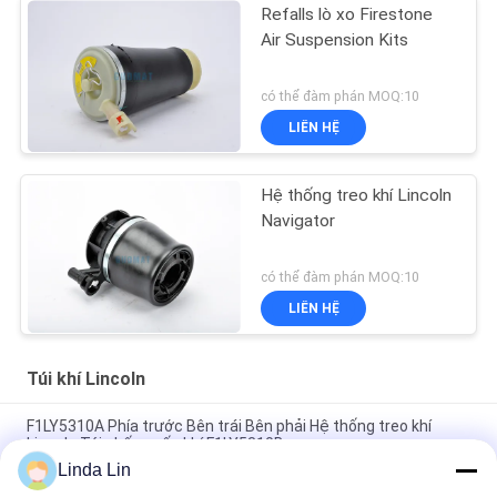
Refalls lò xo Firestone
Air Suspension Kits
có thể đàm phán MOQ:10
LIÊN HỆ
Hệ thống treo khí Lincoln
Navigator
có thể đàm phán MOQ:10
LIÊN HỆ
Túi khí Lincoln
F1LY5310A Phía trước Bên trái Bên phải Hệ thống treo khí
Lincoln Túi chống sốc khí F1LY5310B
Linda Lin
Ống treo trước xuân 3U2Z5310DA tương thích với Lincoln phụ